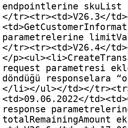
endpointlerine skuList 
</tr><tr><td>V26.3</td>
<td>GetCustomerInformat
parametrelerine limitVa
</tr><tr><td>V26.4</td>
</p><ul><li>CreateTrans
request parametresi ekl
döndüğü responselara “o
</li></ul></td></tr><tr
<td>09.06.2022</td><td>
response parametrelerin
totalRemainingAmount ek