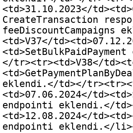
<td>31.10.2023</td><td>
CreateTransaction respo
feeDiscountCampaigns ek
<td>V37</td><td>07.12.2
<td>SetBulkPaidPayment 
</tr><tr><td>V38</td><t
<td>GetPaymentPlanByDea
eklendi.</td></tr><tr><
<td>07.06.2024</td><td>
endpointi eklendi.</td>
<td>12.08.2024</td><td>
endpointi eklendi.</li>