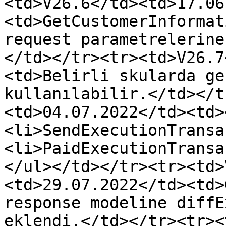
<td>V26.6</td><td>17.06
<td>GetCustomerInformat
request parametrelerine
</td></tr><tr><td>V26.7
<td>Belirli skularda ge
kullanılabilir.</td></t
<td>04.07.2022</td><td>
<li>SendExecutionTransa
<li>PaidExecutionTransa
</ul></td></tr><tr><td>
<td>29.07.2022</td><td>
response modeline diffE
eklendi.</td></tr><tr><