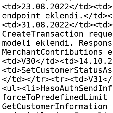
<td>23.08.2022</td><td>
endpoint eklendi.</td><
<td>31.08.2022</td><td>
CreateTransaction reque
modeli eklendi. Respons
MerchantContributions e
<td>V30</td><td>14.10.2
<td>SetCustomerStatusAs
</td></tr><tr><td>V31</
<ul><li>HasoAuthSendInf
forceToPredefinedLimit 
GetCustomerInformation 