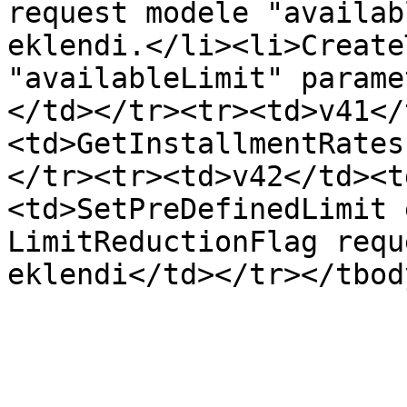
request modele "availab
eklendi.</li><li>Create
"availableLimit" parame
</td></tr><tr><td>v41</
<td>GetInstallmentRates
</tr><tr><td>v42</td><t
<td>SetPreDefinedLimit 
LimitReductionFlag requ