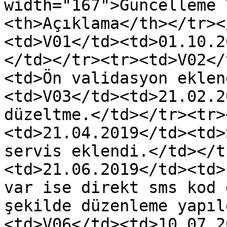
width="167">Güncelleme 
<th>Açıklama</th></tr><
<td>V01</td><td>01.10.2
</td></tr><tr><td>V02</
<td>Ön validasyon eklen
<td>V03</td><td>21.02.2
düzeltme.</td></tr><tr>
<td>21.04.2019</td><td>
servis eklendi.</td></t
<td>21.06.2019</td><td>
var ise direkt sms kod 
şekilde düzenleme yapıl
<td>V06</td><td>10.07.2