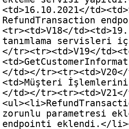
<td>16.10.2021</td><td>
RefundTransaction endpo
<tr><td>V18</td><td>19.
tanımlama servisleri iç
</tr><tr><td>V19</td><t
<td>GetCustomerInformat
</td></tr><tr><td>V20</
<td>Müşteri İşlemlerini
</td></tr><tr><td>V21</
<ul><li>RefundTransacti
zorunlu parametresi ekl
endpointi eklendi.</li>