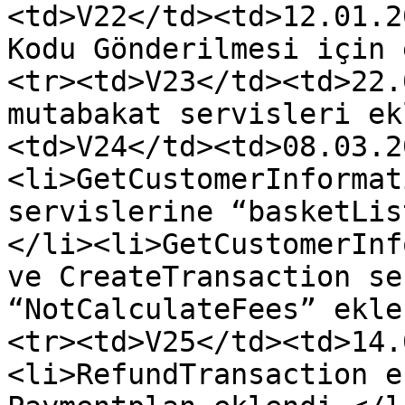
<td>V22</td><td>12.01.2
Kodu Gönderilmesi için 
<tr><td>V23</td><td>22.
mutabakat servisleri ek
<td>V24</td><td>08.03.2
<li>GetCustomerInformat
servislerine “basketLis
</li><li>GetCustomerInf
ve CreateTransaction se
“NotCalculateFees” ekle
<tr><td>V25</td><td>14.
<li>RefundTransaction e