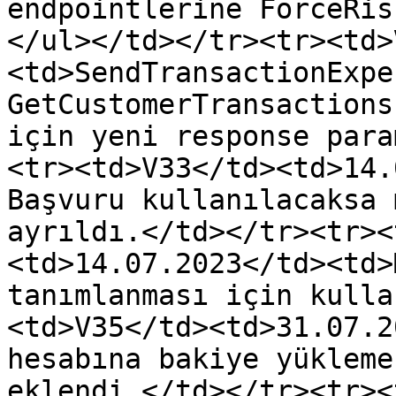
endpointlerine ForceRis
</ul></td></tr><tr><td>
<td>SendTransactionExpe
GetCustomerTransactions
için yeni response para
<tr><td>V33</td><td>14.
Başvuru kullanılacaksa 
ayrıldı.</td></tr><tr><
<td>14.07.2023</td><td>
tanımlanması için kulla
<td>V35</td><td>31.07.2
hesabına bakiye yükleme
eklendi.</td></tr><tr><