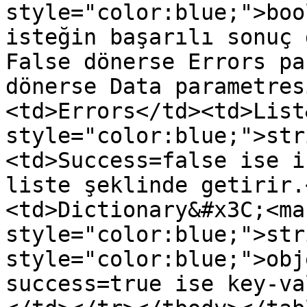
style="color:blue;">boo
isteğin başarılı sonuç 
False dönerse Errors pa
dönerse Data parametres
<td>Errors</td><td>List
style="color:blue;">str
<td>Success=false ise i
liste şeklinde getirir.
<td>Dictionary&#x3C;<mar
style="color:blue;">str
style="color:blue;">obj
success=true ise key-va