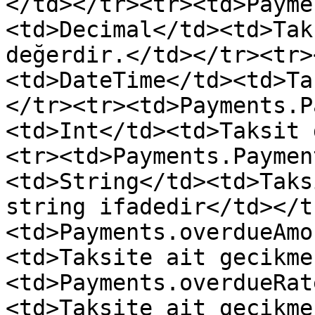
</td></tr><tr><td>Payme
<td>Decimal</td><td>Tak
değerdir.</td></tr><tr>
<td>DateTime</td><td>Ta
</tr><tr><td>Payments.P
<td>Int</td><td>Taksit 
<tr><td>Payments.Paymen
<td>String</td><td>Taks
string ifadedir</td></t
<td>Payments.overdueAmo
<td>Taksite ait gecikme
<td>Payments.overdueRat
<td>Taksite ait gecikme