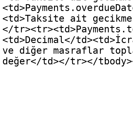
<td>Payments.overdueDat
<td>Taksite ait gecikme
</tr><tr><td>Payments.t
<td>Decimal</td><td>İcr
ve diğer masraflar topl