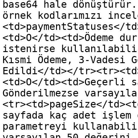
base64 hale dönüştürür.
örnek kodlarımızı incel
<td>paymentStatuses</td
<td>O</td><td>Ödeme dur
istenirse kullanılabili
Kısmi Ödeme, 3-Vadesi G
Edildi</td></tr><tr><td
<td>O</td><td>Geçerli s
Gönderilmezse varsayıla
<tr><td>pageSize</td><t
sayfada kaç adet işlem 
parametreyi kullanabili
varsayılan 50 değerini 