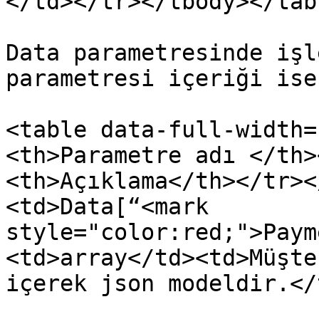
</td></tr></tbody></tabl
Data parametresinde işl
parametresi içeriği ise
<table data-full-width=
<th>Parametre adı </th>
<th>Açıklama</th></tr><
<td>Data[“<mark 
style="color:red;">Paym
<td>array</td><td>Müşte
içerek json modeldir.</