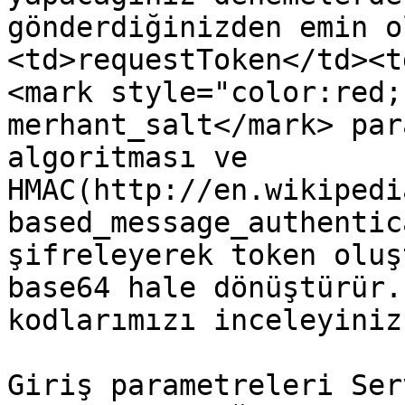
gönderdiğinizden emin o
<td>requestToken</td><t
<mark style="color:red;
merhant_salt</mark> par
algoritması ve 
HMAC(http://en.wikipedi
based_message_authentic
şifreleyerek token oluş
base64 hale dönüştürür.
kodlarımızı inceleyiniz
Giriş parametreleri Ser