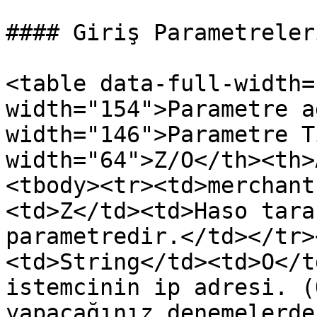
#### Giriş Parametreleri
<table data-full-width=
width="154">Parametre a
width="146">Parametre T
width="64">Z/O</th><th>
<tbody><tr><td>merchant
<td>Z</td><td>Haso tara
parametredir.</td></tr>
<td>String</td><td>O</t
istemcinin ip adresi. (
yapacağınız denemelerde