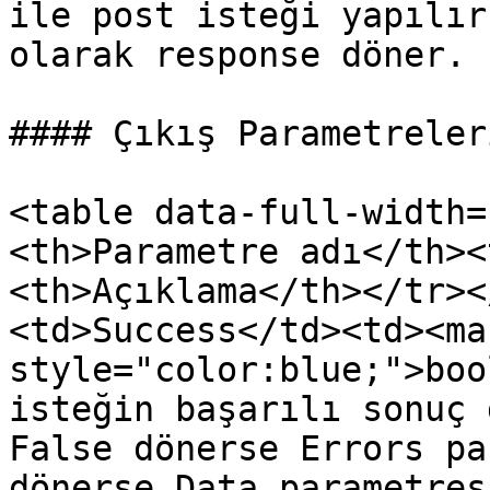
ile post isteği yapılır
olarak response döner.

#### Çıkış Parametreleri
<table data-full-width=
<th>Parametre adı</th><
<th>Açıklama</th></tr><
<td>Success</td><td><mar
style="color:blue;">boo
isteğin başarılı sonuç 
False dönerse Errors pa
dönerse Data parametres