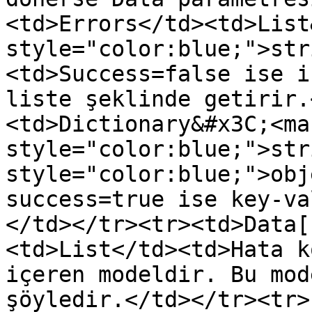
<td>Errors</td><td>List
style="color:blue;">str
<td>Success=false ise i
liste şeklinde getirir.
<td>Dictionary&#x3C;<mar
style="color:blue;">str
style="color:blue;">obj
success=true ise key-va
</td></tr><tr><td>Data[
<td>List</td><td>Hata k
içeren modeldir. Bu mod
şöyledir.</td></tr><tr>