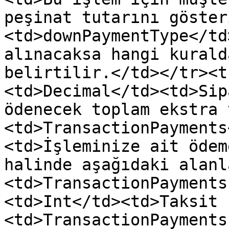
peşinat tutarını göster
<td>downPaymentType</td
alınacaksa hangi kurald
belirtilir.</td></tr><t
<td>Decimal</td><td>Sip
ödenecek toplam ekstra 
<td>TransactionPayments
<td>İşleminize ait ödem
halinde aşağıdaki alanl
<td>TransactionPayments
<td>Int</td><td>Taksit 
<td>TransactionPayments