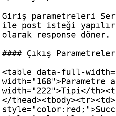
Giriş parametreleri Ser
ile post isteği yapılır
olarak response döner.

#### Çıkış Parametreleri
<table data-full-width=
width="168">Parametre a
width="222">Tipi</th><t
</thead><tbody><tr><td>
style="color:red;">Succ