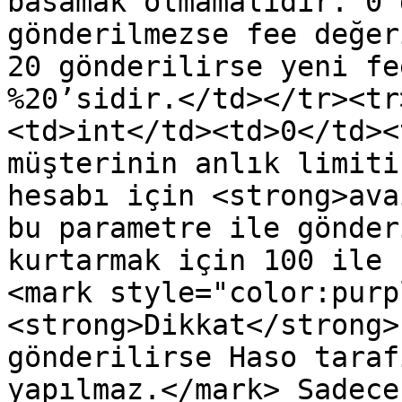
basamak olmamalıdır. 0 
gönderilmezse fee değer
20 gönderilirse yeni fe
%20’sidir.</td></tr><tr
<td>int</td><td>0</td><
müşterinin anlık limiti
hesabı için <strong>ava
bu parametre ile gönder
kurtarmak için 100 ile 
<mark style="color:purp
<strong>Dikkat</strong>
gönderilirse Haso taraf
yapılmaz.</mark> Sadece