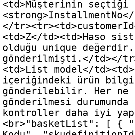
<td>Müşterinin seçtiği 
<strong>InstallmentNo</
</tr><tr><td>customerId
<td>Z</td><td>Haso sist
olduğu unique değerdir.
gönderilmişti.</td></tr
<td>List model</td><td>
içeriğindeki ürün bilgi
gönderilebilir. Her ne 
gönderilmesi durumunda 
kontroller daha iyi yap
<br>"basketList": [ { "
Kodu", "skudefinitionId