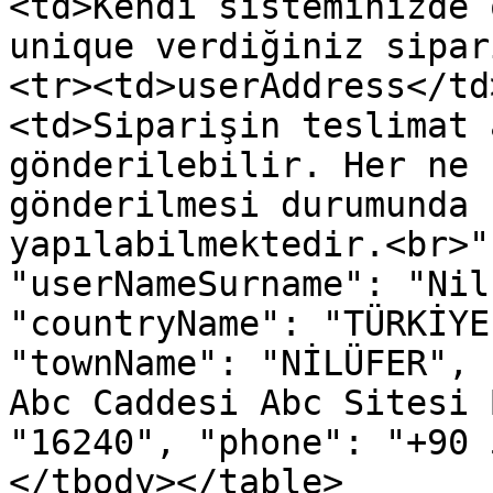
<td>Kendi sisteminizde 
unique verdiğiniz sipar
<tr><td>userAddress</td
<td>Siparişin teslimat 
gönderilebilir. Her ne 
gönderilmesi durumunda 
yapılabilmektedir.<br>"
"userNameSurname": "Nil
"countryName": "TÜRKİYE
"townName": "NİLÜFER", 
Abc Caddesi Abc Sitesi 
"16240", "phone": "+90 
</tbody></table>
