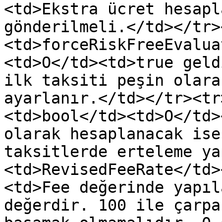
<td>Ekstra ücret hesapl
gönderilmeli.</td></tr>
<td>forceRiskFreeEvalua
<td>O</td><td>true geld
ilk taksiti peşin olara
ayarlanır.</td></tr><tr
<td>bool</td><td>O</td>
olarak hesaplanacak ise
taksitlerde erteleme ya
<td>RevisedFeeRate</td>
<td>Fee değerinde yapıl
değerdir. 100 ile çarpa