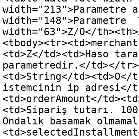
width="213">Parametre a
width="148">Parametre  
width="63">Z/O</th><th>
<tbody><tr><td>merchant
<td>Z</td><td>Haso tara
parametredir.</td></tr>
<td>String</td><td>O</t
istemcinin ip adresi</t
<td>orderAmount</td><td
<td>Sipariş tutarı. 100
Ondalık basamak olmamal
<td>selectedInstallment