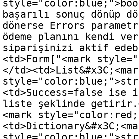
style="color:blue;">boo
başarılı sonuç dönüp dö
dönerse Errors parametr
ödeme planını kendi ver
siparişinizi aktif edeb
<td>Form["<mark style="
</td><td>List&#x3C;<mark
style="color:blue;">str
<td>Success=false ise i
liste şeklinde getirir.
<mark style="color:red;
<td>Dictionary&#x3C;<mar
style="color:blue;">str