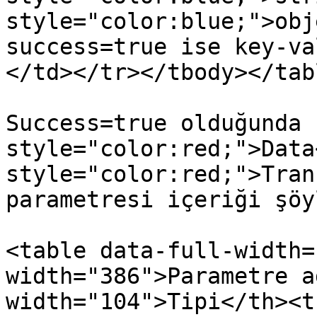
style="color:blue;">obj
success=true ise key-va
</td></tr></tbody></tabl
Success=true olduğunda 
style="color:red;">Data
style="color:red;">Tran
parametresi içeriği şöy
<table data-full-width=
width="386">Parametre a
width="104">Tipi</th><t