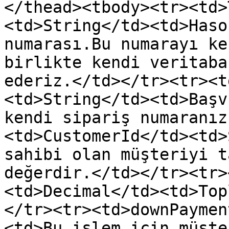
</thead><tbody><tr><td>
<td>String</td><td>Haso
numarası.Bu numarayı ke
birlikte kendi veritaba
ederiz.</td></tr><tr><t
<td>String</td><td>Başv
kendi sipariş numaranız
<td>CustomerId</td><td>
sahibi olan müşteriyi t
değerdir.</td></tr><tr>
<td>Decimal</td><td>Top
</tr><tr><td>downPaymen
<td>Bu işlem için müşte