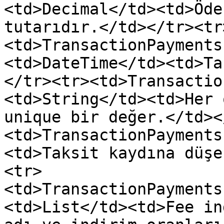
<td>Decimal</td><td>Öde
tutarıdır.</td></tr><tr
<td>TransactionPayments
<td>DateTime</td><td>Ta
</tr><tr><td>Transactio
<td>String</td><td>Her 
unique bir değer.</td><
<td>TransactionPayments
<td>Taksit kaydına düşe
<tr>
<td>TransactionPayments
<td>List</td><td>Fee in