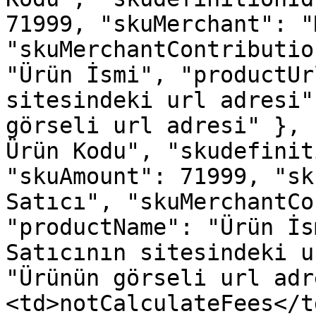
71999, "skuMerchant": "
"skuMerchantContributio
"Ürün İsmi", "productUr
sitesindeki url adresi"
görseli url adresi" }, 
Ürün Kodu", "skudefinit
"skuAmount": 71999, "sk
Satıcı", "skuMerchantCo
"productName": "Ürün İs
Satıcının sitesindeki u
"Ürünün görseli url adr
<td>notCalculateFees</t