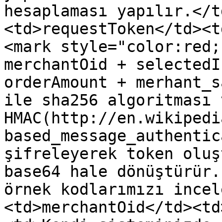
hesaplaması yapılır.</t
<td>requestToken</td><t
<mark style="color:red;
merchantOid + selectedI
orderAmount + merhant_s
ile sha256 algoritması v
HMAC(http://en.wikipedi
based_message_authentic
şifreleyerek token oluş
base64 hale dönüştürür.
örnek kodlarımızı incel
<td>merchantOid</td><td